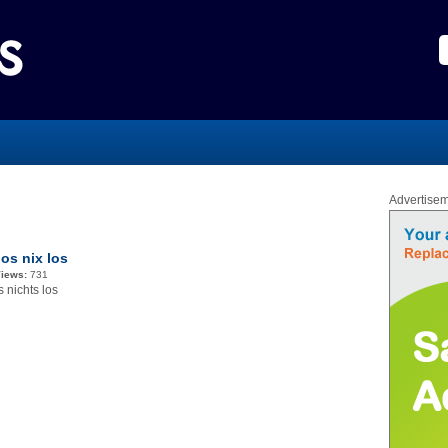
Advertise
s nix los
iews:
731
nichts los