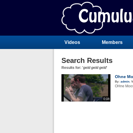
Videos
Members
Search Results
Results for: '
geld geld geld
'
Ohne Moo
By:
admin
,
V
OHne Moos 
0:08